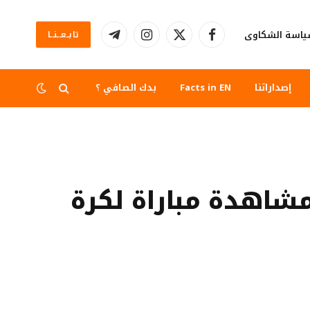
اسة الشكاوى
تابــعــنــا
فيسبوك
X
الانستغرام
تيلقرام
(Twitter)
إصداراتنا
Facts in EN
بدك الصافي ؟
شاهدة مباراة لكرة