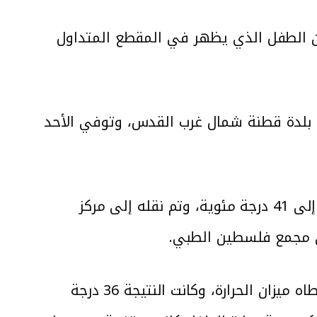
أن الطفل الذي يظهر في المقطع المتداول
موسى أبو رباح، أفاد جده إبراهيم أنه يبلغ من العمر 6 أشهر من بلدة قطنة شمال غرب القدس، وتوفي الأحد
وأضاف أبو رباح -موضحًا- أنه بتاريخ 14 كانون الأول 2024، ارتفعت درجة حرارة الطفل موسى إلى 41 درجة مئوية، وتم نقله إلى مركز
لى مجمع فلسطين الطبي.
وقال الجد إن الطبيب المناوب في المجمع طلب من عم الطفل قياس درجة حرارته بعدما أعطاه ميزان الحرارة، وكانت النتيجة 36 درجة