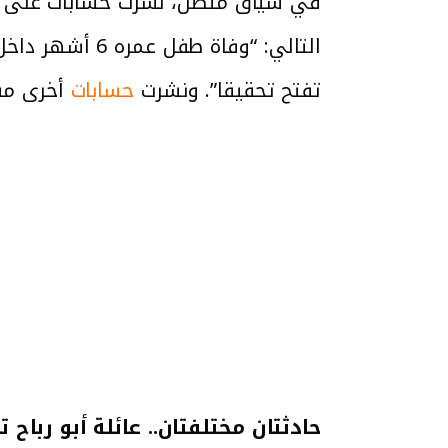
في سياق متصل، نشرت حسابات على مواقع ال
التالي: “وفاة
تفتح تحقيقا”. ونشرت
حسابات
أخرى مقط
حادثتان مختلفتان.. عائلة أبو رباح ت