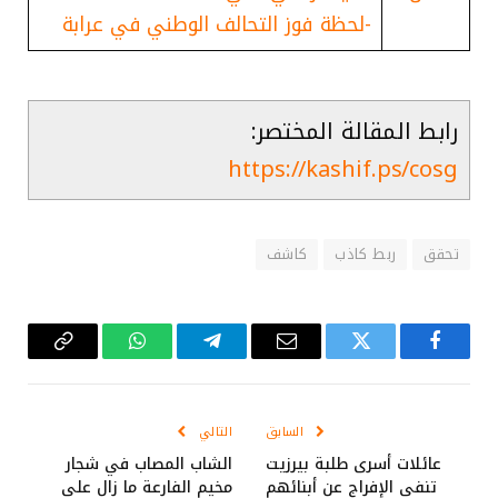
-لحظة فوز التحالف الوطني في عرابة
رابط المقالة المختصر:
https://kashif.ps/cosg
تحقق
ربط كاذب
كاشف
فيسبوك
تويتر
البريد
تيلقرام
واتساب
Copy
الإلكتروني
Link
السابق
التالي
عائلات أسرى طلبة بيرزيت
الشاب المصاب في شجار
تنفي الإفراج عن أبنائهم
مخيم الفارعة ما زال على