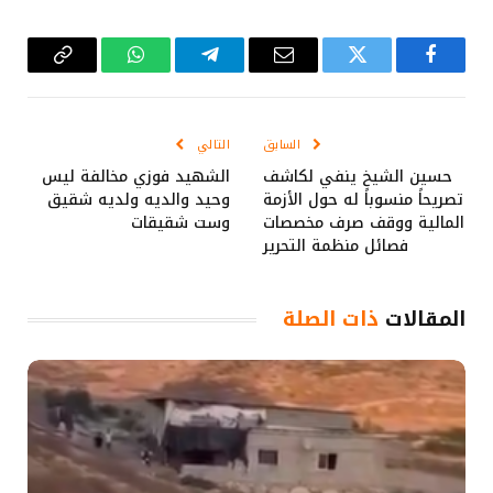
فيسبوك
تويتر
البريد
تيلقرام
واتساب
Copy
الإلكتروني
Link
السابق
التالي
حسين الشيخ ينفي لكاشف
الشهيد فوزي مخالفة ليس
تصريحاً منسوباً له حول الأزمة
وحيد والديه ولديه شقيق
المالية ووقف صرف مخصصات
وست شقيقات
فصائل منظمة التحرير
المقالات
ذات الصلة