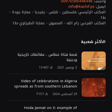
واتسب:
00970566448448
ايميل:
info@kashif.ps
المكتب الرئيسي: فلسطين - نابلس - رفيديا - عمارة جودة -
ط1.
المكتب الفرعي: رام الله - المصيون - عمارة الطيراوي-ط1.
الأكثر شعبية
قصة فتاة غطاس .. مغالطات تاريخية
ودينية
3 نوفمبر، 2021
13٬407
Video of celebrations in Algeria
spreads as from southern Lebanon
29 أغسطس، 2024
7٬157
Hoda Jannat on X: example of