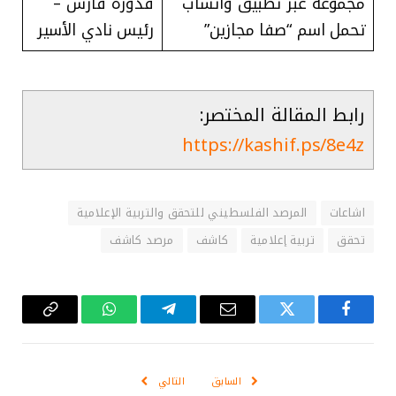
مجموعة عبر تطبيق واتساب
قدورة فارس –
تحمل اسم “صفا مجازين”
رئيس نادي الأسير
رابط المقالة المختصر:
https://kashif.ps/8e4z
اشاعات
المرصد الفلسطيني للتحقق والتربية الإعلامية
تحقق
تربية إعلامية
كاشف
مرصد كاشف
فيسبوك
تويتر
البريد
تيلقرام
واتساب
Copy
الإلكتروني
Link
السابق
التالي