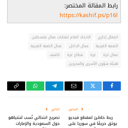
رابط المقالة المختصر:
https://kashif.ps/p16l
اعتقال إداري
الاتحاد العام لنقابات عمال فلسطين
الضفة الغربية
عمال الداخل
عمال الضفة الغربية
عمال غزة
غزة
قطاع غزة
كاشف
هيئة شؤون الأسرى والمحررين
فيسبوك
تويتر
البريد
تيلقرام
واتساب
Copy
الإلكتروني
Link
السابق
التالي
ربط خاطئ لمقطع فيديو
تصريح انتحالي نُسب لنتنياهو
يوثق حريقًا في سوريا على
حول السعودية والإمارات