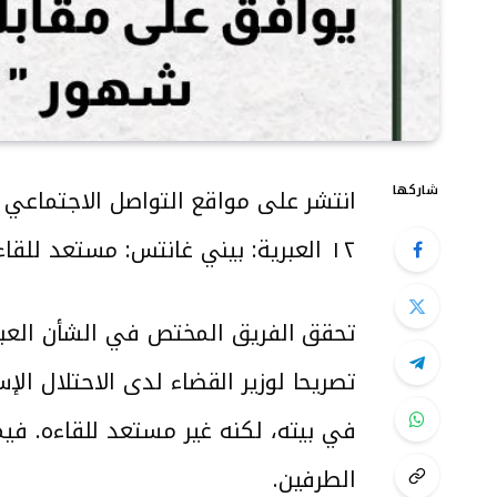
شاركها
انتشر على مواقع التواصل الاجتماعي و
١٢ العبرية: بيني غانتس: مستعد للقاء أبو مازن في بيته، لكنه يرفض مقابلتي منذ شهر.
تحقق الفريق المختص في الشأن العبري
تصريحا لوزير القضاء لدى الاحتلال ال
في بيته، لكنه غير مستعد للقاءه. فيم
الطرفين.