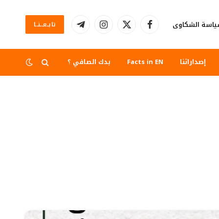
اسة الشكاوى
تابــعــنــا
فيسبوك
X
الانستغرام
تيلقرام
(Twitter)
إصداراتنا
Facts in EN
بدك الصافي ؟