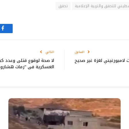
طيني للتحقق والتربية الإعلامية
تحقق
في
السابق
التالي
لامبورغيني لغزة غير صحيح
لا صحة لوقوع قتلى وعدد كبي
العسكرية في “رمات هشارون