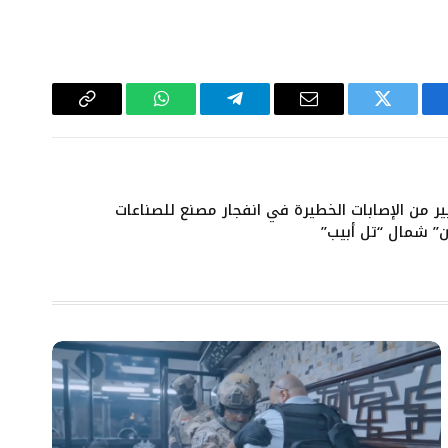
سبوك
تويتر
البريد
تيلقرام
واتساب
Copy
الإلكتروني
Link
ر من الإصابات الخطيرة في انفجار مصنع للصناعات
” شمال “تل أبيب”