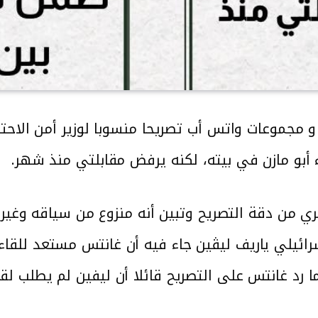
 مجموعات واتس أب تصريحا منسوبا لوزير أمن الاحتلا
 من دقة التصريح وتبين أنه منزوع من سياقه وغير 
إسرائيلي ياريف ليڤين جاء فيه أن غانتس مستعد للقا
ا رد غانتس على التصريح قائلا أن ليفين لم يطلب لق