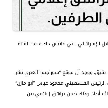
ل الإسرائيلي بيني غانتس جاء فيه: “القناة
دقيق. ووجد أن موقع “سوراجيم” العبري نشر
ء الرئيس الفلسطيني محمود عباس “أبو مازن”
ائه أصلا. وذلك ضمن تراشق إعلامي بين