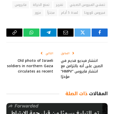
تفشي الفيروس الصيني
تقرير
تمنع الحركة
فايروس
فيروس كورونا
لمدة 5 أيام
مجتزأ
مزور
فيسبوك
تويتر
البريد
تيلقرام
واتساب
Copy
الإلكتروني
Link
السابق
التالي
انتشار فيديو قديم في
Old photo of Israeli
الصين على أنه بالتزامن مع
soldiers in northern Gaza
انتشار فايروس “HMPV”
circulates as recent
مؤخرًا
المقالات
ذات الصلة