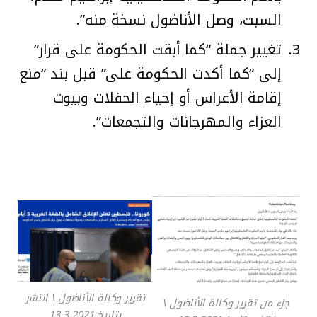
السبت، وصل الأناضول نسخة منه”.
تغيير جملة “كما أبقت الحكومة على قرار”
إلى “كما أكدت الحكومة على” قبل بند “منع
إقامة الأعراس أو إحياء الحفلات وبيوت
العزاء والمهرجانات والتجمعات”.
تقرير وكالة الأناضول \ انتشر
جزء من تقرير وكالة الأناضول \
بتاريخ 13.3.2021