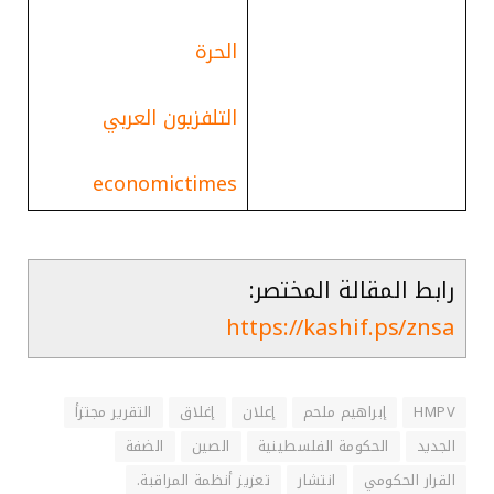
الحرة
التلفزيون العربي
economictimes
رابط المقالة المختصر:
https://kashif.ps/znsa
HMPV
إبراهيم ملحم
إعلان
إغلاق
التقرير مجتزأ
الجديد
الحكومة الفلسطينية
الصين
الضفة
القرار الحكومي
انتشار
تعزيز أنظمة المراقبة.