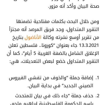
صحة البيان وأكد أنه مزور.
ومن خلال البحث بكلمات مفتاحية تضمنها
التقرير المتداول، وجد فريق المرصد أنه مجتزأ
من تقرير أوسع نشرته وكالة
الأناضول
بتاريخ
13.3.2021 جاء بعنوان “كورونا.. فلسطين تعلن
الإغلاق الشامل بالضفة الغربية 5 أيام”، كما أن
التقرير المتداول خضع لبعض التعديلات، هي:
إضافة جملة “والخوف من تفشي الفيروس
الصيني الجديد” في بداية البيان.
حذف جملة “جاء ذلك في بيان للمتحدث
باسم الحكومة الفلسطينية إبراهيم ملحم،