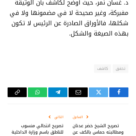
د. غسان نمر، حيث أوضح لكاشف بأن الوثيقة
مفبركة، وغير صحيحة لا في مضمونها ولا في
شكلها، فالأوراق الصادرة عن الرئيس لا تكون
بهذه الصيغة والشكل.
تحقق
كاشف
فيسبوك
تويتر
البريد
تيلقرام
واتساب
Copy
الإلكتروني
Link
السابق
التالي
تصريح الشيخ خضر عدنان
تصريح انتحالي منسوب
ومطالبته حماس بالكف عن
للناطق باسم وزارة الداخلية