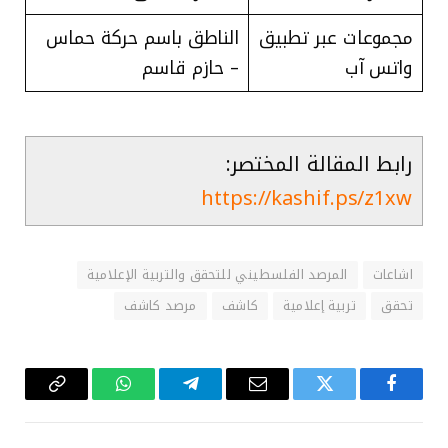
مجموعات عبر تطبيق
الناطق باسم حركة حماس
واتس آب
– حازم قاسم
رابط المقالة المختصر:
https://kashif.ps/z1xw
اشاعات
المرصد الفلسطيني للتحقق والتربية الإعلامية
تحقق
تربية إعلامية
كاشف
مرصد كاشف
فيسبوك
تويتر
البريد
تيلقرام
واتساب
Copy
الإلكتروني
Link