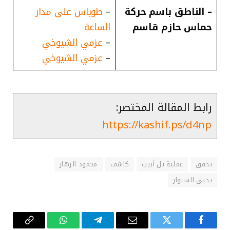
– الناطق باسم حركة
–
طوباس على مدار
حماس حازم قاسم
الساعة
–
عزمي الشيوخي
–
عزمي الشيوخي
رابط المقالة المختصر:
https://kashif.ps/d4np
تحقق
عملية تل أبيب
كاشف
محمود الزهار
يحيى السنوار
فيسبوك
تويتر
البريد
تيلقرام
واتساب
Copy