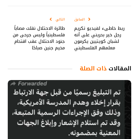
الإلكتروني
Link
السابق
التالي
ربط خاطىء لفيديو تكريم
طائرة الاحتلال نقلت مصاباً
رجل خير بحريني على أنه
فلسطينياً وليس جرحى من
لشبان كويتيين يكرمون
جنود الاحتلال عقب اقتحام
معلمهم الفلسطيني
مخيم جنين صباحًا
المقالات
ذات الصلة