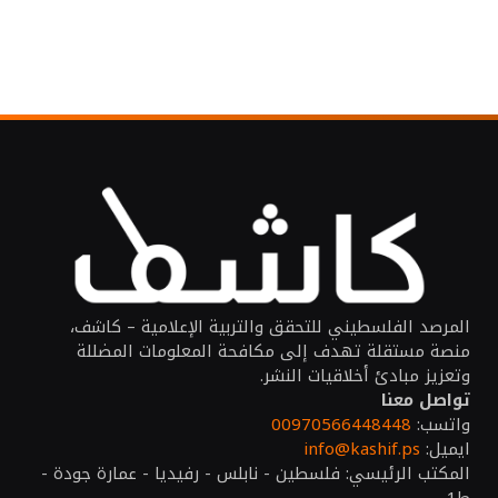
المرصد الفلسطيني للتحقق والتربية الإعلامية – كاشف،
منصة مستقلة تهدف إلى مكافحة المعلومات المضللة
وتعزيز مبادئ أخلاقيات النشر.
تواصل معنا
واتسب:
00970566448448
ايميل:
info@kashif.ps
المكتب الرئيسي: فلسطين - نابلس - رفيديا - عمارة جودة -