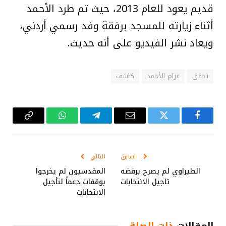
قديم يعود للعام 2013، حيث تم طرد الأحمد
أثناء زيارته للمسجد برفقة وفد رسمي أردني،
ويعاد نشر الفيديو على أنه حديث.
تحقق
عزام الأحمد
كاشف
فيسبوك
تويتر
البريد
تيلقرام
واتساب
Copy
الإلكتروني
Link
السابق
التالي
الطيراوي لم يصرح برفضه
المقدسيون لم يخرجوا
تاجيل الانتخابات
بوقفات دعماً لتأجيل
الانتخابات