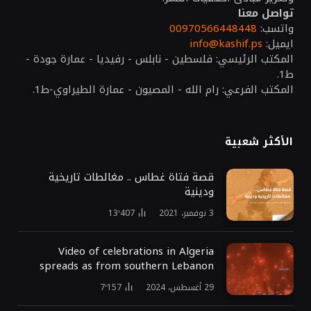
تواصل معنا
واتسب:
00970566448448
ايميل:
info@kashif.ps
المكتب الرئيسي: فلسطين - نابلس - رفيديا - عمارة جودة -
ط1.
المكتب الفرعي: رام الله - المصيون - عمارة الطيراوي-ط1.
الأكثر شعبية
قصة فتاة غطاس .. مغالطات تاريخية
ودينية
3 نوفمبر، 2021
13٬407
Video of celebrations in Algeria
spreads as from southern Lebanon
29 أغسطس، 2024
7٬157