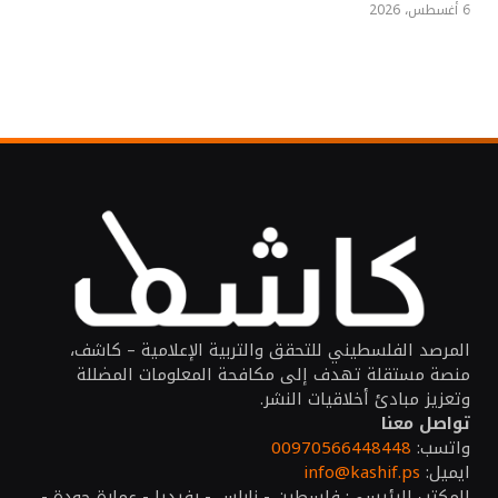
6 أغسطس، 2026
المرصد الفلسطيني للتحقق والتربية الإعلامية – كاشف،
منصة مستقلة تهدف إلى مكافحة المعلومات المضللة
وتعزيز مبادئ أخلاقيات النشر.
تواصل معنا
واتسب:
00970566448448
ايميل:
info@kashif.ps
المكتب الرئيسي: فلسطين - نابلس - رفيديا - عمارة جودة -