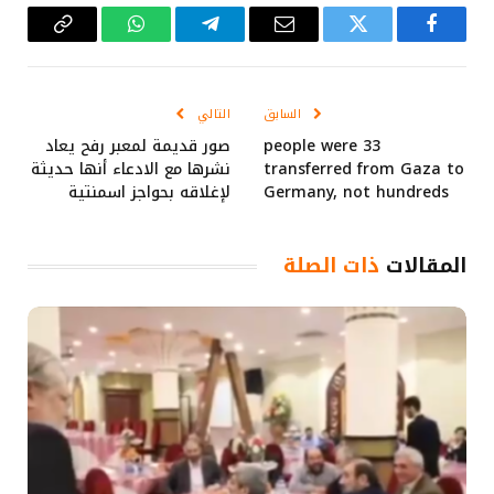
فيسبوك
تويتر
البريد
تيلقرام
واتساب
Copy
الإلكتروني
Link
السابق
التالي
33 people were
صور قديمة لمعبر رفح يعاد
transferred from Gaza to
نشرها مع الادعاء أنها حديثة
Germany, not hundreds
لإغلاقه بحواجز اسمنتية
المقالات
ذات الصلة