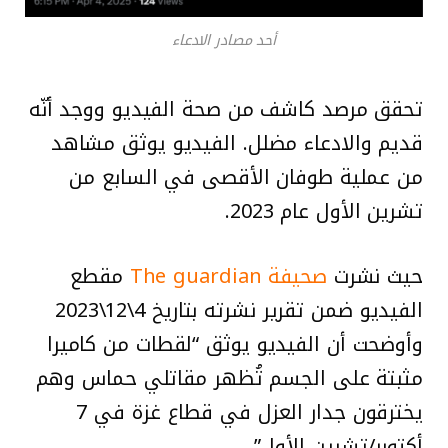
أحد مصادر الادعاء
تحقق مرصد كاشف من صحة الفيديو ووجد أنّه
قديم والادعاء مضلل. الفيديو يوثق مشاهد
من عملية طوفان الأقصى في السابع من
تشرين الأول عام 2023.
حيث نشرت
صحيفة The guardian
مقطع
الفيديو ضمن تقرير نشرته بتاريخ 4\12\2023
وأوضحت أن الفيديو يوثق “لقطات من كاميرا
مثبتة على الجسم تُظهر مقاتلي حماس وهم
يخترقون جدار العزل في قطاع غزة في 7
أكتوبر/تشرين الأول”.