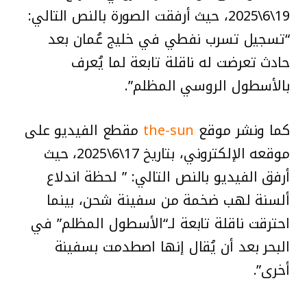
19\6\2025، حيث أرفقت الصورة بالنص التالي:
“تسجيل تسرب نفطي في خليج عُمان بعد
حادث تعرضت له ناقلة تابعة لما يُعرف
بالأسطول الروسي المظلم”.
كما ونشر موقع
the-sun
مقطع الفيديو على
موقعه الإلكتروني، بتاريخ 17\6\2025، حيث
أرفق الفيديو بالنص التالي: ” لحظة اندلاع
ألسنة لهب ضخمة من سفينة شحن، بينما
احترقت ناقلة تابعة لـ“الأسطول المظلم” في
البحر بعد أن يُقال إنها اصطدمت بسفينة
أخرى”.