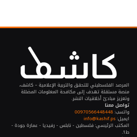
المرصد الفلسطيني للتحقق والتربية الإعلامية – كاشف،
منصة مستقلة تهدف إلى مكافحة المعلومات المضللة
وتعزيز مبادئ أخلاقيات النشر.
تواصل معنا
واتسب:
00970566448448
ايميل:
info@kashif.ps
المكتب الرئيسي: فلسطين - نابلس - رفيديا - عمارة جودة -
ط1.