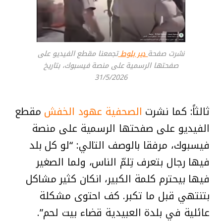
نشرت صفحة
دير بلوط
تجمعنا مقطع الفيديو على
صفحتها الرسمية على منصة فيسبوك، بتاريخ
31/5/2026
ثالثاً: كما نشرت
الصحفية عهود الخفش
مقطع
الفيديو على صفحتها الرسمية على منصة
فيسبوك، مرفقا بالوصف التالي: “لو كل بلد
فيها رجال بتعرف تِلمّ الناس، ولما الصغير
فيها بيحترم كلمة الكبير، انكان كثير مشاكل
بتنتهي قبل ما تكبر. كف احتوى مشكلة
عائلية في بلدة العبيدية قضاء بيت لحم”.