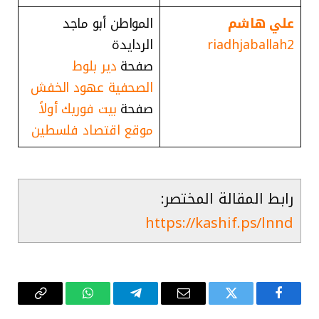
علي هاشم
المواطن أبو ماجد
riadhjaballah2
الردايدة
صفحة
دير بلوط
الصحفية عهود الخفش
صفحة
بيت فوريك أولاً
موقع اقتصاد فلسطين
رابط المقالة المختصر:
https://kashif.ps/lnnd
فيسبوك
تويتر
البريد
تيلقرام
واتساب
Copy