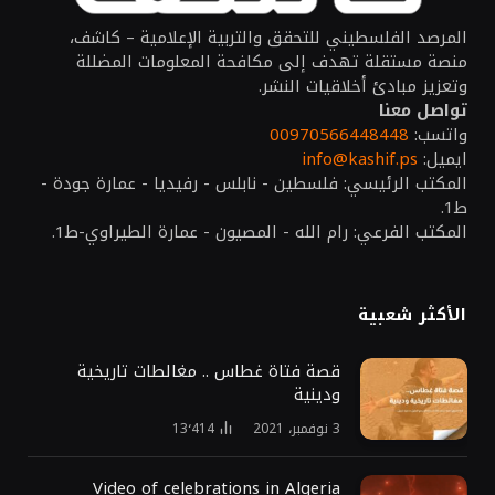
المرصد الفلسطيني للتحقق والتربية الإعلامية – كاشف،
منصة مستقلة تهدف إلى مكافحة المعلومات المضللة
وتعزيز مبادئ أخلاقيات النشر.
تواصل معنا
واتسب:
00970566448448
ايميل:
info@kashif.ps
المكتب الرئيسي: فلسطين - نابلس - رفيديا - عمارة جودة -
ط1.
المكتب الفرعي: رام الله - المصيون - عمارة الطيراوي-ط1.
الأكثر شعبية
قصة فتاة غطاس .. مغالطات تاريخية
ودينية
3 نوفمبر، 2021
13٬414
Video of celebrations in Algeria