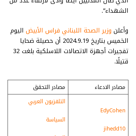
الذي طال المدنيين أيضا وأدى لارتقاء عدد من
الشهداء”.
وأعلن
وزير الصحة اللبناني فراس الأبيض
اليوم
الخميس بتاريخ 2024.9.19 أن حصيلة ضحايا
تفجيرات أجهزة الاتصالات اللاسلكية بلغت 32
قتيلًا.
مصادر الادعاء
مصادر التحقق
التلفزيون العربي
EdyCohen
السياسة
jihedd10