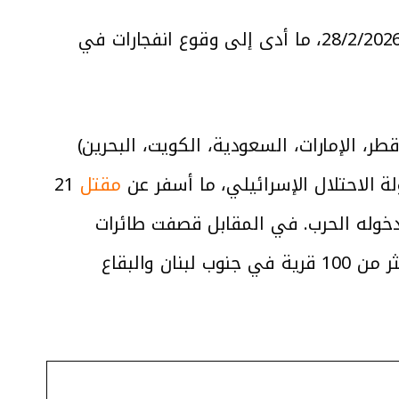
ويُذكر أن الولايات المتحدة والاحتلال الإسرائيلي شنّا عدوانًا مشتركًا واسعًا على إيران في 28/2/2026، ما أدى إلى وقوع انفجارات في
طر، الإمارات، السعودية، الكويت، البحرين)
ة الاحتلال الإسرائيلي، ما أسفر عن
مقتل
21
 صواريخ، معلنًا دخوله الحرب. في المقابل قصفت طائرات
الاحتلال مناطق متعددة في لبنان، وأصدر جيش الاحتلال الإسرائيلي إنذارات عاجلة بإخلاء أكثر من 100 قرية في جنوب لبنان والبقاع