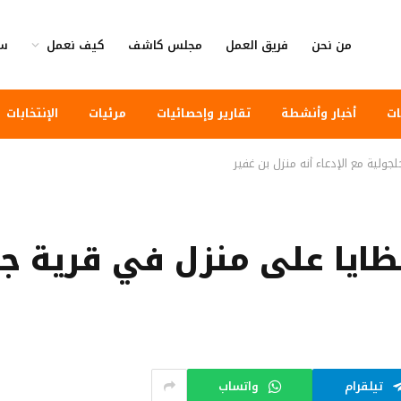
من نحن
فريق العمل
مجلس كاشف
كيف نعمل
سي
ات
أخبار وأنشطة
تقارير وإحصائيات
مرئيات
الإنتخابات
لية مع الإدعاء أنه منزل بن غفير
يا على منزل في قرية جلجو
تيلقرام
واتساب