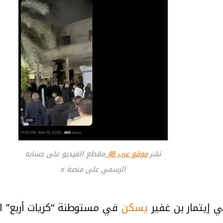
نشر
موقع عرب 48
مقطع الفيديو على حسابه
الرسمي على منصة x
ي إيتمار بن غفير
يسكن
في مستوطنة “كريات أربع” ا