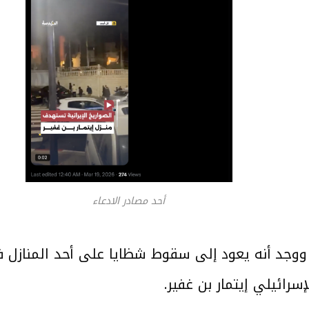
أحد مصادر الادعاء
جد أنه يعود إلى سقوط شظايا على أحد المنازل في 
رائيلي إيتمار بن غفير.