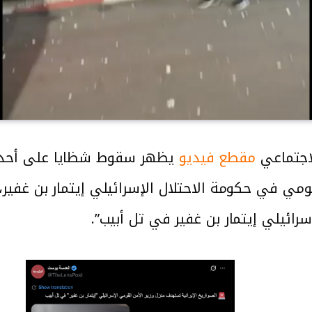
اجتماعي
مقطع فيديو
يظهر سقوط شظايا على أحد الم
مي في حكومة الاحتلال الإسرائيلي إيتمار بن غفير، ح
ائيلي إيتمار بن غفير في تل أبيب”.