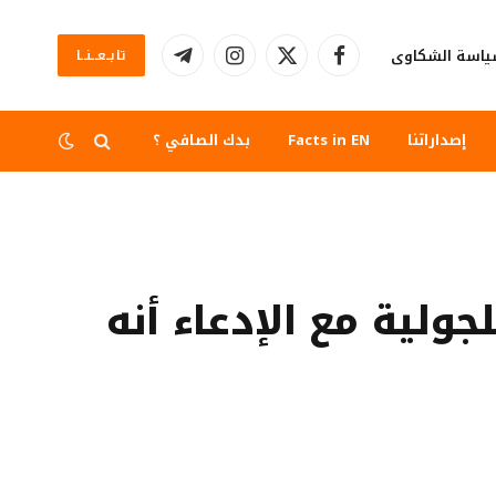
اسة الشكاوى
تابــعــنــا
فيسبوك
X
الانستغرام
تيلقرام
(Twitter)
إصداراتنا
Facts in EN
بدك الصافي ؟
لية مع الإدعاء أنه