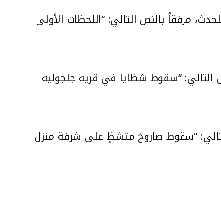
 ولقطات آخرى للحدث، مرفقاً بالنص التالي: “اللحظات الأولى
 التالي: “سقوط شظايا في قرية جلجولية
سمي على منصة x، مرفقاً بالنص التالي: “سقوط صاروخ متشظٍ على شرفة منزل