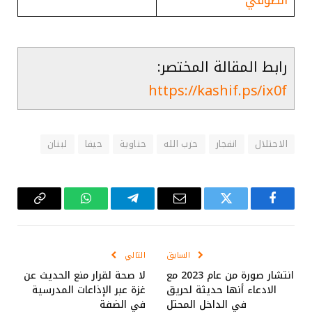
رابط المقالة المختصر:
https://kashif.ps/ix0f
الاحتلال
انفجار
حزب الله
حناوية
حيفا
لبنان
فيسبوك
تويتر
البريد
تيلقرام
واتساب
Copy
الإلكتروني
Link
السابق
التالي
انتشار صورة من عام 2023 مع
لا صحة لقرار منع الحديث عن
الادعاء أنها حديثة لحريق
غزة عبر الإذاعات المدرسية
في الداخل المحتل
في الضفة