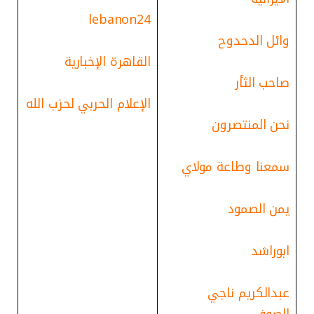
lebanon24
وائل الدحدوح
القاهرة الإخبارية
صاحب الثأر
الإعلام الحربي لحزب الله
نحن المنتصرون
سمعنا وطاعة مولاي
يمن الصمود
ابوراشد
عبدالكريم ناجي
الصوفي