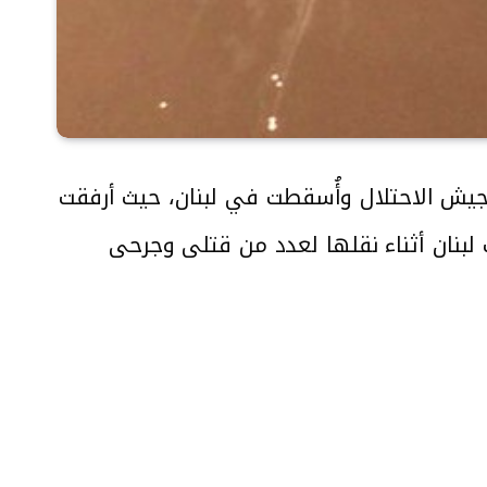
لجيش الاحتلال وأُسقطت في لبنان، حيث أرفقت
 لبنان أثناء نقلها لعدد من قتلى وجرحى