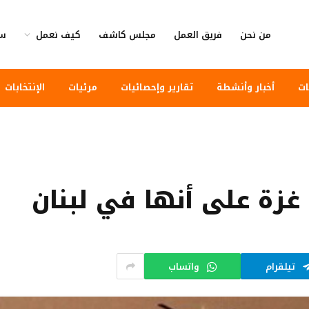
من نحن
فريق العمل
مجلس كاشف
كيف نعمل
سي
ات
أخبار وأنشطة
تقارير وإحصائيات
مرئيات
الإنتخابات
غزة على أنها في لبنان
تيلقرام
واتساب