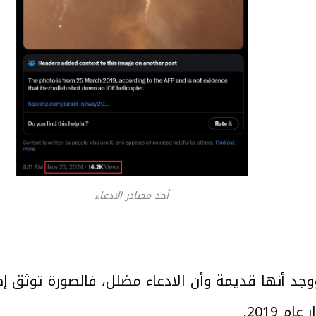
أحد مصادر الادعاء
 أنها قديمة وأن الادعاء مضلل، فالصورة توثق إط
 2019.