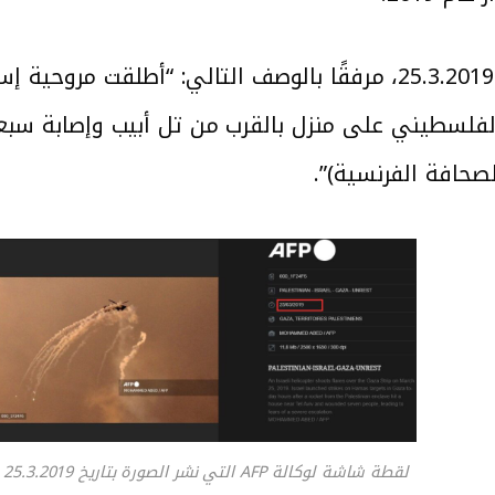
” الصورة بتاريخ 25.3.2019، مرفقًا بالوصف التالي: “أط
لسطيني على منزل بالقرب من تل أبيب وإصابة سبعة
لقطة شاشة لوكالة AFP التي نشر الصورة بتاريخ 25.3.2019