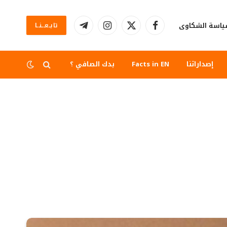
اسة الشكاوى
تابــعــنــا
فيسبوك
X
الانستغرام
تيلقرام
(Twitter)
إصداراتنا
Facts in EN
بدك الصافي ؟