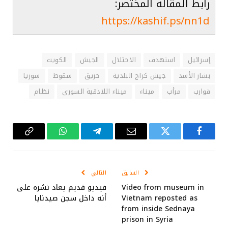
رابط المقالة المختصر:
https://kashif.ps/nn1d
إسرائيل
استهدف
الاحتلال
الجيش
الكويت
بشار الأسد
جيش كراج البلدية
حريق
سقوط
سوريا
قوارب
مرأب
ميناء
ميناء اللاذقية السوري
نظام
فيسبوك
تويتر
البريد
تيلقرام
واتساب
Copy
الإلكتروني
Link
السابق
التالي
Video from museum in
فيديو قديم يعاد نشره على
Vietnam reposted as
أنه داخل سجن صيدنايا
from inside Sednaya
prison in Syria