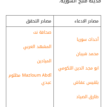
مدينة منبج السورية.
مصادر الادعاء
مصادر التحقق
صحافة نت
أحداث سوريا
المشهد العربي
محمد شيبان
الميادين
ابو مجد الدين اللكومي
Mazloum Abdî مظلوم
بلقيس عفاش
عبدي
طارق الصياد