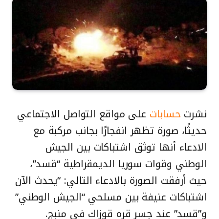
نشرت
حسابات
على مواقع التواصل الاجتماعي
حديثًا، صورة تظهر انفجارًا بجانب مركبة مع
الادعاء أنها توثق اشتباكات بين الجيش
الوطني وقوات سوريا الديمقراطية “قسد”،
حيث أرفقت الصورة بالادعاء التالي: “يحدث الآن
اشتباكات عنيفة بين مسلحي “الجيش الوطني”
و”قسد” عند جسر قره قوزاك في منبج.