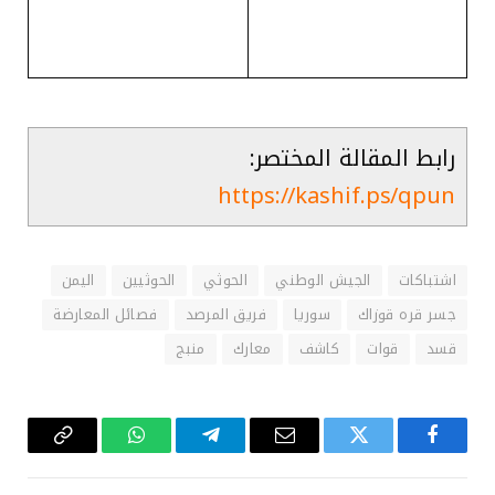
رابط المقالة المختصر:
https://kashif.ps/qpun
اشتباكات
الجيش الوطني
الحوثي
الحوثيين
اليمن
جسر قره قوزاك
سوريا
فريق المرصد
فصائل المعارضة
قسد
قوات
كاشف
معارك
منبج
فيسبوك
تويتر
البريد
تيلقرام
واتساب
Copy
الإلكتروني
Link