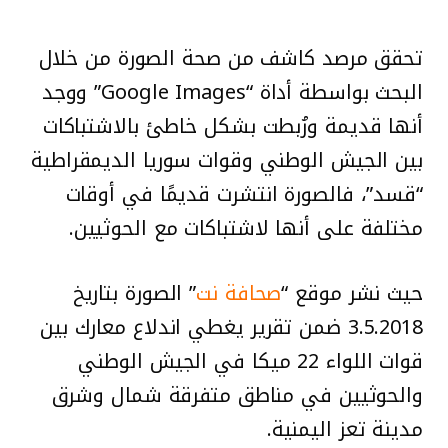
تحقق مرصد كاشف من صحة الصورة من خلال
البحث بواسطة أداة “Google Images” ووجد
أنها قديمة ورُبطت بشكل خاطئ بالاشتباكات
بين الجيش الوطني وقوات سوريا الديمقراطية
“قسد”، فالصورة انتشرت قديمًا في أوقات
مختلفة على أنها لاشتباكات مع الحوثيين.
حيث نشر موقع “
صحافة نت
” الصورة بتاريخ
3.5.2018 ضمن تقرير يغطي اندلاع معارك بين
قوات اللواء 22 ميكا في الجيش الوطني
والحوثيين في مناطق متفرقة شمال وشرق
مدينة تعز اليمنية.