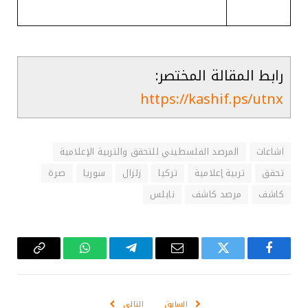
رابط المقالة المختصر:
https://kashif.ps/utnx
اشاعات
المرصد الفلسطيني للتحقق والتربية الإعلامية
تحقق
تربية إعلامية
تركيا
زلزال
سوريا
صرة
كاشف
مرصد كاشف
نابلس
فيسبوك
تويتر
البريد
تيلقرام
واتساب
Copy
الإلكتروني
Link
السابق
التالي