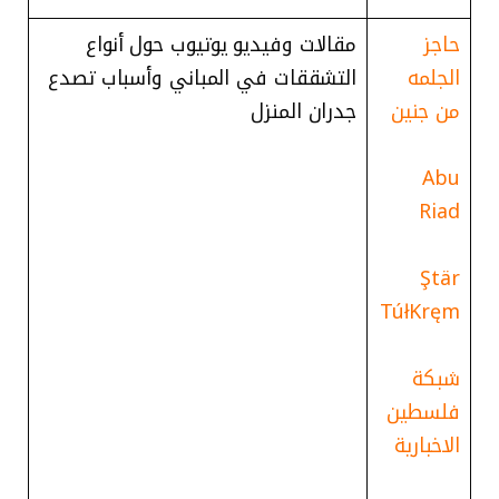
حاجز
مقالات وفيديو يوتيوب حول أنواع
الجلمه
التشققات في المباني وأسباب تصدع
من جنين
جدران المنزل
Abu
Riad
Ştär
TúłKręm
شبكة
فلسطين
الاخبارية