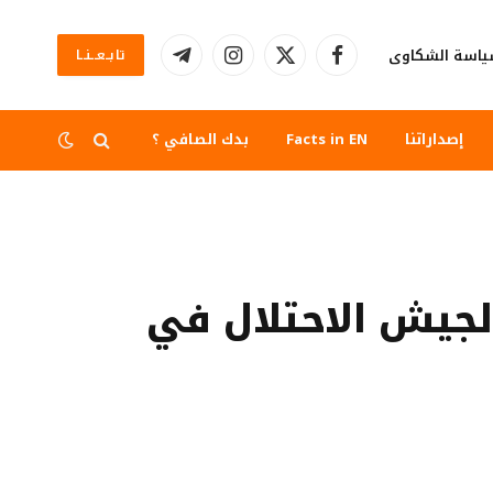
اسة الشكاوى
تابــعــنــا
فيسبوك
X
الانستغرام
تيلقرام
(Twitter)
إصداراتنا
Facts in EN
بدك الصافي ؟
 لجيش الاحتلال في