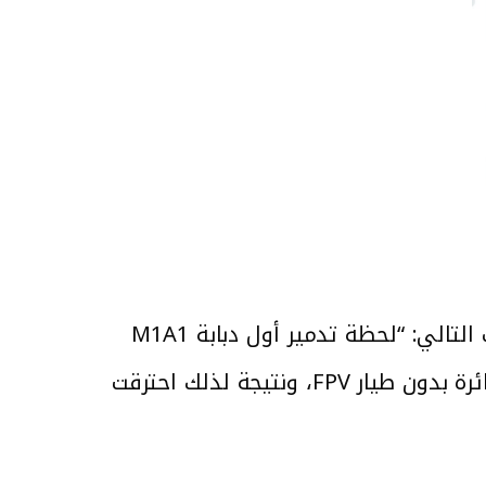
” عبر منصة “X” مقطع الفيديو بتاريخ 17.3.2024 وجاء في وصف التالي: “لحظة تدمير أول دبابة M1A1
Abrams تابعة للقوات المسلحة الأوكرانية أثناء عملية SVO في بيرديتشي بضربة جوية بطائرة بدون طيار FPV، ونتيجة لذلك احترقت