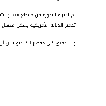
تم اجتزاء الصورة من مقطع فيديو نش
تدمير الدبابة الأمريكية بشكل مذهل بت
وبالتدقيق في مقطع الفيديو تبين أن شعار “RB” المرفق للفيديو المتداول يعود لقناة ا