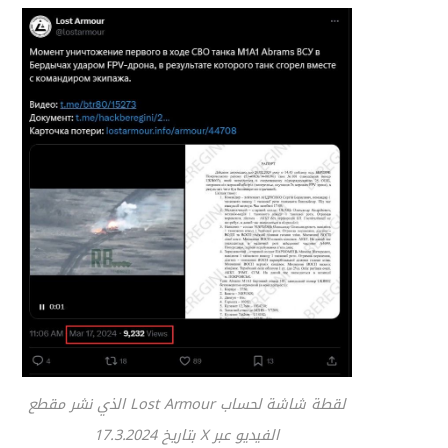
لقطة شاشة لحساب Lost Armour الذي نشر مقطع
الفيديو عبر X بتاريخ 17.3.2024