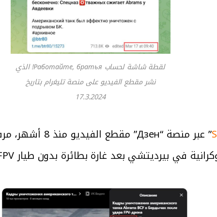
لقطة شاشة لحساب Работайте, братья! الذي
نشر مقطع الفيديو على منصة تليغرام بتاريخ
17.3.2024
S
” عبر منصة “Дзен” 
رانية في بيرديتشي بعد غارة بطائرة بدون طيار FPV”.