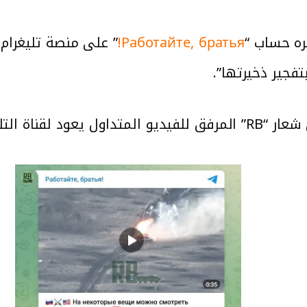
ره حساب “
Работайте, братья!
فجير ذخيرتها”.
لتلغرام نفسها “