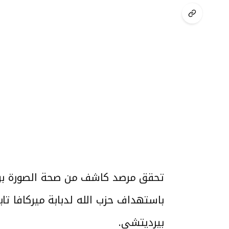
بيرديتشي.