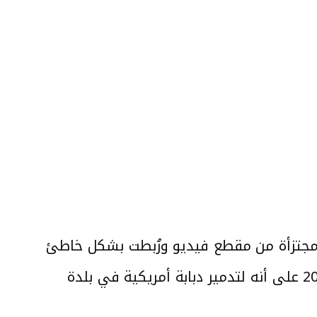
اة “Google Images”، ووجد أنها قديمة ومجتزأة من مقطع فيديو ورُبطت بشكل خاطئ
باستهداف حزب الله لدبابة ميركافا تابعة لجيش الاحتلال. فالفيديو انتشر في شهر آذار 2024 على أنه لتدمير دبابة أمريكية في بلدة