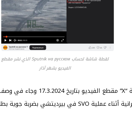
لقطة شاشة لحساب Sputnik на русском الذي نشر مقطع
الفيديو بشهر آذار