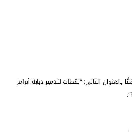
مقطع الفيديو منذ 8 أشهر، مرفقًا بالعنوان التالي: “لقطات لتدمير دبابة أبرامز