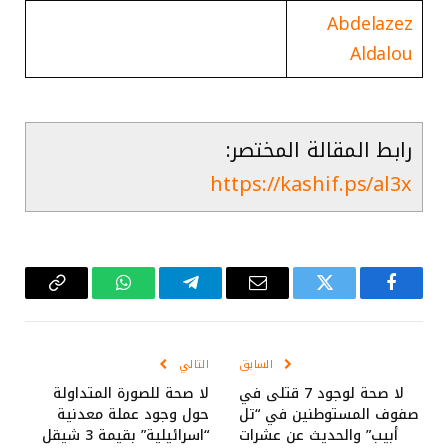
Abdelazez
Aldalou
رابط المقالة المختصر:
https://kashif.ps/al3x
فيسبوك
تويتر
البريد
تيلقرام
واتساب
Copy
الإلكتروني
Link
السابق
التالي
لا صحة لوجود 7 قتلى في
لا صحة للصورة المتداولة
صفوف المستوطنين في “تل
حول وجود عملة معدنية
أبيب” والحديث عن عشرات
“اسرائيلية” بقيمة 3 شيقل