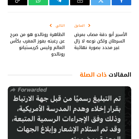
فيسبوك
تويتر
البريد
تيلقرام
واتساب
Copy
الإلكتروني
Link
السابق
التالي
الأسير أبو دقة مصاب بمرض
الظاهرة رونالدو هو من صرح
السرطان ولكن نوعه لا زال
عن رغبته بفوز المغرب بكأس
غير محدد بصورة نهائية
العالم وليس كريستيانو
رونالدو
المقالات
ذات الصلة