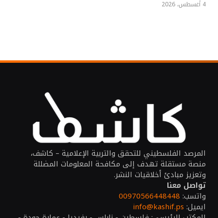
4 أغسطس، 2026
المرصد الفلسطيني للتحقق والتربية الإعلامية – كاشف،
منصة مستقلة تهدف إلى مكافحة المعلومات المضللة
وتعزيز مبادئ أخلاقيات النشر.
تواصل معنا
واتسب:
00970566448448
ايميل:
info@kashif.ps
المكتب الرئيسي: فلسطين - نابلس - رفيديا - عمارة جودة -