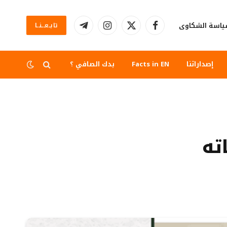
اسة الشكاوى
تابــعــنــا
فيسبوك
X
الانستغرام
تيلقرام
(Twitter)
إصداراتنا
Facts in EN
بدك الصافي ؟
ته