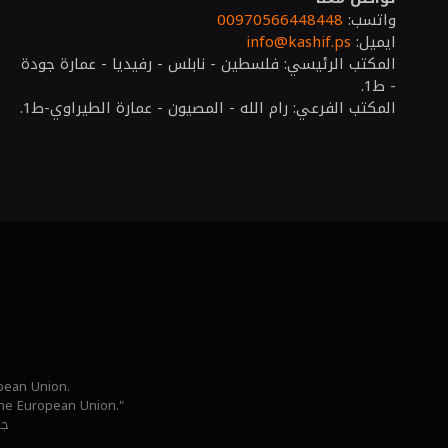
واتسب:
00970566448448
ايميل:
info@kashif.ps
المكتب الرئيسي: فلسطين - نابلس - رفيديا - عمارة جودة
- ط1.
المكتب الفرعي: رام الله - المصيون - عمارة الطيراوي-ط1.
opean Union.
 the European Union."
جم