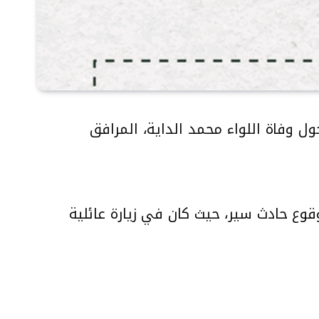
مس الموافق 18 تموز 2022، معلومات مضللة حول وفاة اللواء محمد الداية، المرافق
قوع حادث سير، حيث كان في زيارة عائلية