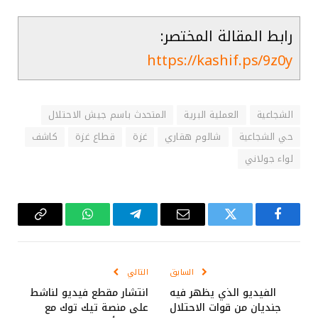
رابط المقالة المختصر:
https://kashif.ps/9z0y
الشجاعية
العملية البرية
المتحدث باسم جيش الاحتلال
حي الشجاعية
شالوم هقاري
غزة
قطاع غزة
كاشف
لواء جولاني
فيسبوك
تويتر
البريد
تيلقرام
واتساب
Copy
الإلكتروني
Link
السابق
التالي
الفيديو الذي يظهر فيه
انتشار مقطع فيديو لناشط
جنديان من قوات الاحتلال
على منصة تيك توك مع