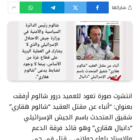
شاركها
انتشرت صورة تعود للعميد درور شالوم أرفقت
بعنوان: “أنباء عن مقتل العقيد “شالوم هقاري”
شقيق المتحدث باسم الجيش الإسرائيلي
“دانيال هقاري” وهو قائد فرقة الدعم
والإسناد بلواء جولاني .. قتل في حي