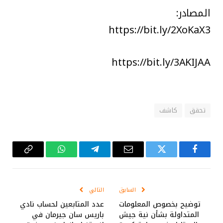
المصادر:
https://bit.ly/2XoKaX3
https://bit.ly/3AKIJAA
تحقق
كاشف
فيسبوك
تويتر
البريد
تيلقرام
واتساب
Copy
الإلكتروني
Link
السابق
التالي
توضيح بخصوص المعلومات
عدد المتابعين لحساب نادي
المتداولة بشأن نية جيش
باريس سان جيرمان في