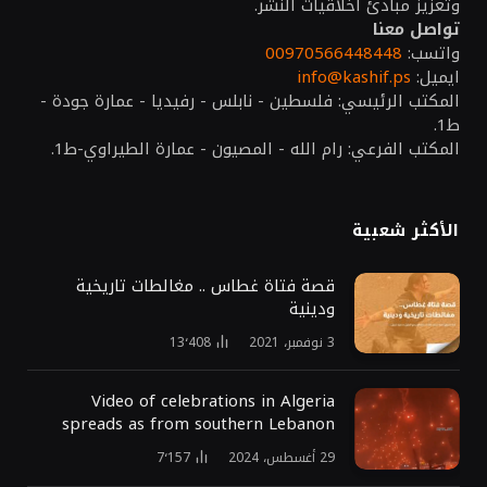
وتعزيز مبادئ أخلاقيات النشر.
تواصل معنا
واتسب:
00970566448448
ايميل:
info@kashif.ps
المكتب الرئيسي: فلسطين - نابلس - رفيديا - عمارة جودة -
ط1.
المكتب الفرعي: رام الله - المصيون - عمارة الطيراوي-ط1.
الأكثر شعبية
قصة فتاة غطاس .. مغالطات تاريخية
ودينية
3 نوفمبر، 2021
13٬408
Video of celebrations in Algeria
spreads as from southern Lebanon
29 أغسطس، 2024
7٬157