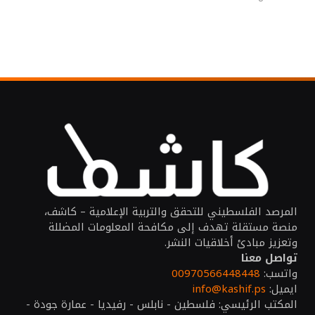
المرصد الفلسطيني للتحقق والتربية الإعلامية – كاشف،
منصة مستقلة تهدف إلى مكافحة المعلومات المضللة
وتعزيز مبادئ أخلاقيات النشر.
تواصل معنا
واتسب:
00970566448448
ايميل:
info@kashif.ps
المكتب الرئيسي: فلسطين - نابلس - رفيديا - عمارة جودة -