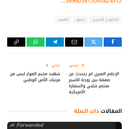
389603815045824512…
الصاروخ الصيني
تحقق
كاشف
فيسبوك
تويتر
البريد
تيلقرام
واتساب
Copy
الإلكتروني
Link
السابق
التالي
الإعلام العبري لم يتحدث عن
شهيد مخيم الفوار ليس من
صفقة بين زوجة الأسير
مرتبات الأمن الوطني
منتصر شلبي والسفارة
الأمريكية
المقالات
ذات الصلة