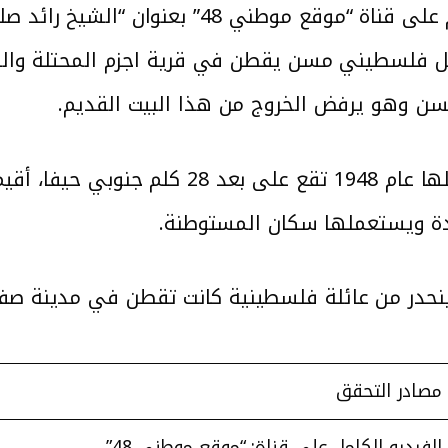
يوتيوب والذي تم نشره قبل ثلاثة أيام على قن
 رجل فلسطيني مسن يقطن في قرية اجزم المحتلة وا
مسن وهو يرفض الخروج من هذا البيت القديم.
يذكر أن إجزم قرية فلسطينية هُجر أهلها عام
دة ويستعملها سكان المستوطنة.
 ينحدر من عائلة فلسطينية كانت تقطن في مدينة صفد و
مصادر التحقق
الفيديو الكامل على قناة: “موقع موطني 48”