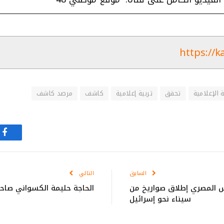
https://k
الإعلامية
تحقق
تربية إعلامية
كاشف
مرصد كاشف
في
السابق
التالي
يش المصري إطلاق صواريخ من
الحاجة حليمة الكسواني صاح
سيناء نحو إسرائيل