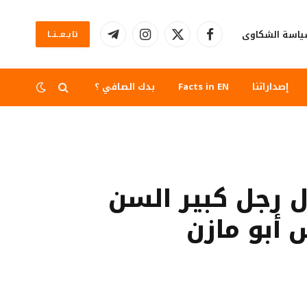
اسة الشكاوى
تابــعــنــا
فيسبوك
X
الانستغرام
تيلقرام
(Twitter)
إصداراتنا
Facts in EN
بدك الصافي ؟
ل رجل كبير السن
 أبو مازن