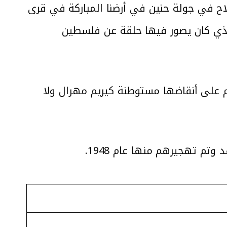
اة “موقع موطني 48” بعنوان “الشيخ رائد صلاح في جولة حنين في أرضنا المباركة في قرى
لذي كان يصور فيها حلقة عن فلسطين
 1948 تقع على بعد 28 كلم جنوبي حيفا، أقيم على أنقاضها مستوطنة كيريم مهرال ولا
تم تهجيرهم منها عام 1948.