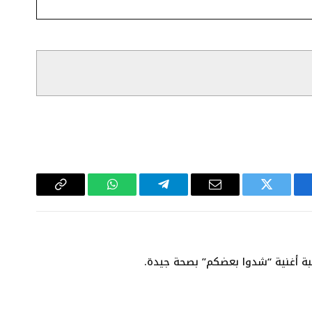
سبوك
تويتر
البريد
تيلقرام
واتساب
Copy
الإلكتروني
Link
بة أغنية “شدوا بعضكم” بصحة جيدة.