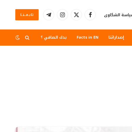
اسة الشكاوى
تابــعــنــا
فيسبوك
X
الانستغرام
تيلقرام
(Twitter)
إصداراتنا
Facts in EN
بدك الصافي ؟