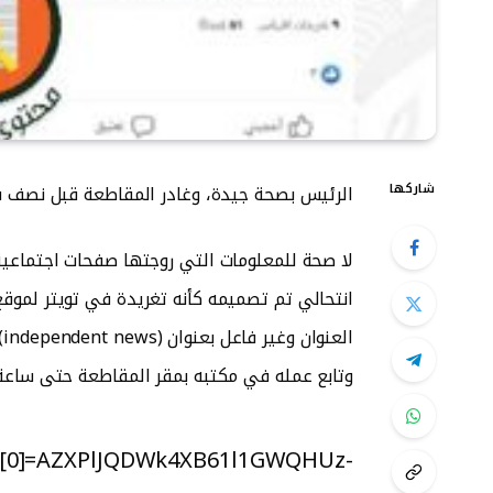
شاركها
الرئيس بصحة جيدة، وغادر المقاطعة قبل نصف سا
لا صحة للمعلومات التي روجتها صفحات اجتماعي
ا
وتابع عمله في مكتبه بمقر المقاطعة حتى ساعة 
t__[0]=AZXPlJQDWk4XB61l1GWQHUz-