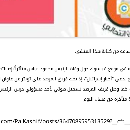
عة من كتابة هذا المنشور.
ة في موقع فيسبوك حول وفاة الرئيس محمود عباس متأثراً ًبإصابا
لعنوان وغير فاعل بعنوان (‏independent news). كما وصل فريف المرصد تسجيل صوتي لأحد
متأخرة من مساء اليوم.
k.com/PalKashif/posts/3647089595313529?__cf