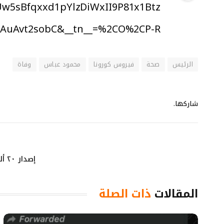
5sBfqxxd1pYlzDiWxII9P81x1Btz
uAvt2sobC&__tn__=%2CO%2CP-R
الرئيس
صحة
فيروس كورونا
محمود عباس
وفاة
شاركها.
إصدار ٢٠ ألف هوية في شرقي القدس.
المقالات
ذات الصلة