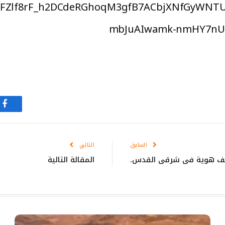
FZlf8rF_h2DCdeRGhoqM3gfB7ACbjXNfGyWNTUw
mbJuAIwamk-nmHY7nUA
في
السابق
التالي
المقالة التالية