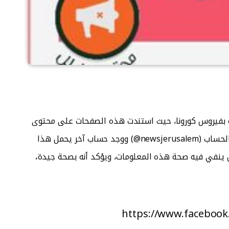
ته بفيروس كورونا، حيث استندت هذه الصفحات على محتوى
انتحالي تم تصميمه كأنه تغريدة في تويتر لموقع يدعى “أخبار إسرائيل”، إذ بحث فريق المرصد على تويتر عن عنوان الحساب (newsjerusalem@) ووجد حساب آخر يحمل هذا
 مسؤولي حرس الرئيس ينفي فيه صحة هذه المعلومات، ويؤكد أنه بصحة جيدة،
https://www.faceboo