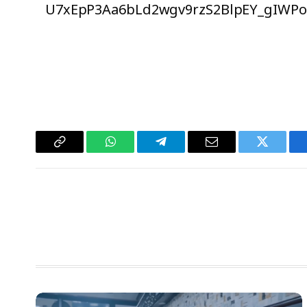
U7xEpP3Aa6bLd2wgv9rzS2BlpEY_gIWPo
سبوك
تويتر
البريد
تيلقرام
واتساب
Copy
الإلكتروني
Link