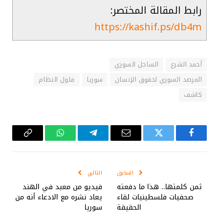
رابط المقالة المختصر:
https://kashif.ps/db4m
أحمد الشرع
الساحل السوري
المرصد السوري لحقوق الإنسان
سوريا
فلول النظام
كاشف
فيسبوك
تويتر
البريد
تيلقرام
واتساب
Copy
الإلكتروني
Link
السابق
التالي
ثمن كلمتها.. هذا ما دفعته
فيديو من معبد في الهند
صحفيات فلسطينيات لقاء
يعاد نشره مع الادعاء أنه من
الحقيقة
سوريا