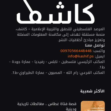
المرصد الفلسطيني للتحقق والتربية الإعلامية – كاشف،
منصة مستقلة تهدف إلى مكافحة المعلومات المضللة
وتعزيز مبادئ أخلاقيات النشر.
تواصل معنا
واتسب:
00970566448448
ايميل:
info@kashif.ps
المكتب الرئيسي: فلسطين - نابلس - رفيديا - عمارة جودة -
ط1.
المكتب الفرعي: رام الله - المصيون - عمارة الطيراوي-ط1.
الأكثر شعبية
قصة فتاة غطاس .. مغالطات تاريخية
ودينية