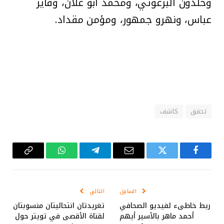
وخلدون البرغوثي، ومحمد أبو علان، وفايز
عباس، ونهرو جمهور، ومؤمن مقداد.
تحقق
كاشف
فيسبوك
تويتر
البريد
تيلقرام
واتساب
Copy
الإلكتروني
Link
السابق
التالي
ربط خاطىء لفيديو الصحافي
تغريدتان انتحاليتان منسوبتان
أحمد ماهر بالأسير أيهم
لقناة الأقصى في تويتر حول