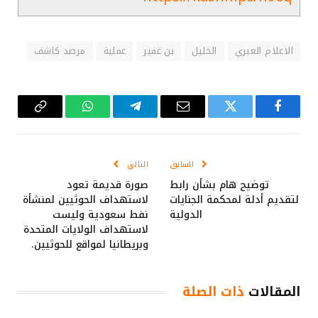
الاعلام العبري
الخليل
بن غفير
عملية
مرصد كاشف
فيسبوك
تويتر
البريد
تيلقرام
واتساب
Copy
الإلكتروني
Link
السابق
التالي
توضيح هام بشأن رابط
صورة قديمة تعود
لتقديم أدلة لمحكمة الجنايات
لاستهداف الحوثيين لمنشأة
الدولية
نفط سعودية وليست
لاستهداف الولايات المتحدة
وبريطانيا لمواقع للحوثيين.
المقالات
ذات الصلة