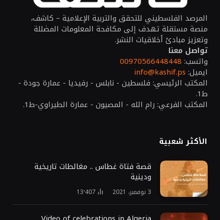
المرصد الفلسطيني للتحقق والتربية الإعلامية – كاشف،
منصة مستقلة تهدف إلى مكافحة المعلومات المضللة
وتعزيز مبادئ أخلاقيات النشر.
تواصل معنا
واتسب:
00970566448448
ايميل:
info@kashif.ps
المكتب الرئيسي: فلسطين - نابلس - رفيديا - عمارة جودة -
ط1.
المكتب الفرعي: رام الله - المصيون - عمارة الطيراوي-ط1.
الأكثر شعبية
قصة فتاة غطاس .. مغالطات تاريخية
ودينية
3 نوفمبر، 2021
13٬407
Video of celebrations in Algeria