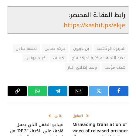
رابط المقالة المختصر:
https://kashif.ps/ekje
الجزيرة الوثائقية
بن غريون
حركة حماس
صفقة تبادل
عضو اللجنة المركزية لحركة فتح
كاشف
كريم يونس
هدنة مؤقتة
وقف إطلاق النار
فيسبوك
تويتر
البريد
تيلقرام
واتساب
Copy
الإلكتروني
Link
السابق
التالي
Misleading translation of
فيديو الطفل الذي يحمل
video of released prisoner
قاذف على الكتف “RPG” من