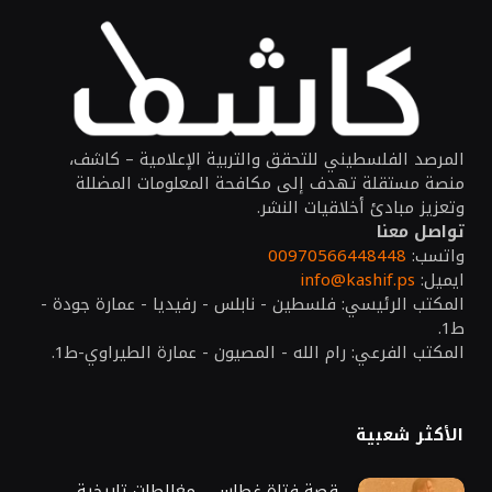
المرصد الفلسطيني للتحقق والتربية الإعلامية – كاشف،
منصة مستقلة تهدف إلى مكافحة المعلومات المضللة
وتعزيز مبادئ أخلاقيات النشر.
تواصل معنا
واتسب:
00970566448448
ايميل:
info@kashif.ps
المكتب الرئيسي: فلسطين - نابلس - رفيديا - عمارة جودة -
ط1.
المكتب الفرعي: رام الله - المصيون - عمارة الطيراوي-ط1.
الأكثر شعبية
قصة فتاة غطاس .. مغالطات تاريخية