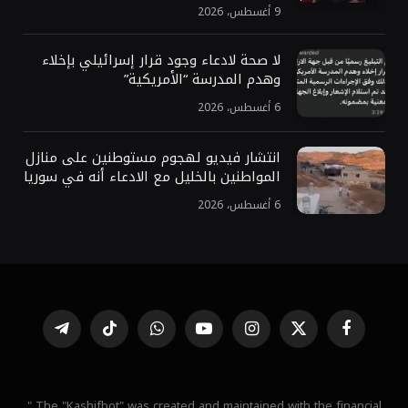
9 أغسطس، 2026
لا صحة لادعاء وجود قرار إسرائيلي بإخلاء
وهدم المدرسة “الأمريكية”
6 أغسطس، 2026
انتشار فيديو لهجوم مستوطنين على منازل
المواطنين بالخليل مع الادعاء أنه في سوريا
6 أغسطس، 2026
فيسبوك
X
الانستغرام
يوتيوب
واتساب
تيكتوك
تيلقرام
(Twitter)
" The "Kashifbot" was created and maintained with the financial