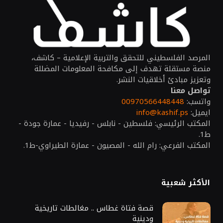
المرصد الفلسطيني للتحقق والتربية الإعلامية – كاشف،
منصة مستقلة تهدف إلى مكافحة المعلومات المضللة
وتعزيز مبادئ أخلاقيات النشر.
تواصل معنا
واتسب:
00970566448448
ايميل:
info@kashif.ps
المكتب الرئيسي: فلسطين - نابلس - رفيديا - عمارة جودة -
ط1.
المكتب الفرعي: رام الله - المصيون - عمارة الطيراوي-ط1.
الأكثر شعبية
قصة فتاة غطاس .. مغالطات تاريخية
ودينية