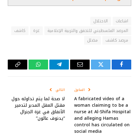
اشاعات
الاحتلال
المرصد الفلسطيني للتحقق والتربية الإعلامية
غزة
كاشف
مرصد كاشف
مضلل
فيسبوك
تويتر
البريد
تيلقرام
واتساب
Copy
الإلكتروني
Link
السابق
التالي
A fabricated video of a
لا صحة لما يتم تداوله حول
woman claiming to be a
مقتل العقل المدبر لتدمير
nurse at Al-Shifa Hospital
الأنفاق في غزة الجنرال
and alleging Hamas
“يدنوف عالون”
control has circulated on
social media