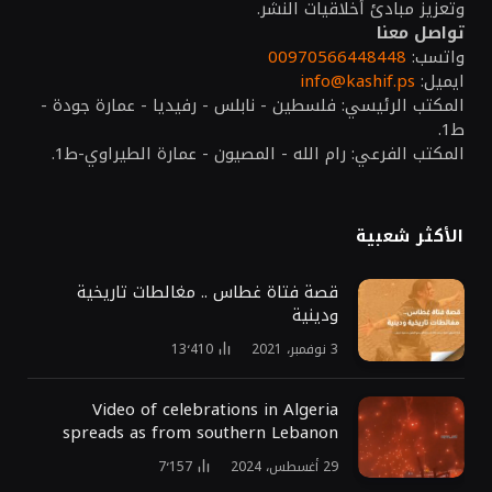
وتعزيز مبادئ أخلاقيات النشر.
تواصل معنا
واتسب:
00970566448448
ايميل:
info@kashif.ps
المكتب الرئيسي: فلسطين - نابلس - رفيديا - عمارة جودة -
ط1.
المكتب الفرعي: رام الله - المصيون - عمارة الطيراوي-ط1.
الأكثر شعبية
قصة فتاة غطاس .. مغالطات تاريخية
ودينية
3 نوفمبر، 2021
13٬410
Video of celebrations in Algeria
spreads as from southern Lebanon
29 أغسطس، 2024
7٬157