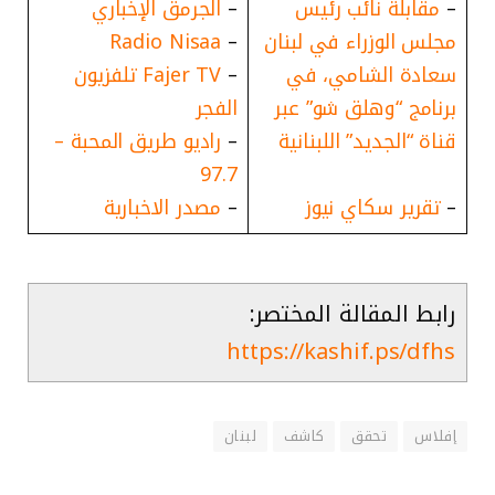
–
مقابلة نائب رئيس
–
الجرمق الإخباري
مجلس الوزراء في لبنان
–
Radio Nisaa
سعادة الشامي، في
–
Fajer TV تلفزيون
برنامج “وهلق شو” عبر
الفجر
قناة “الجديد” اللبنانية
–
راديو طريق المحبة –
97.7
–
تقرير سكاي نيوز
–
مصدر الاخبارية
رابط المقالة المختصر:
https://kashif.ps/dfhs
إفلاس
تحقق
كاشف
لبنان