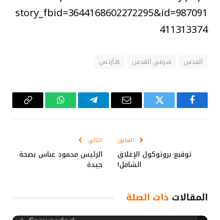
story_fbid=3644168602272295&id=987091
411313374
القدس
شرقي القدس
هآرتس
فيسبوك
تويتر
البريد
تيلقرام
واتساب
Copy
الإلكتروني
Link
السابق
التالي
توقيع بروتوكول الإغلاق
الرئيس محمود عباس بصحة
الشامل!
جيدة
المقالات
ذات الصلة