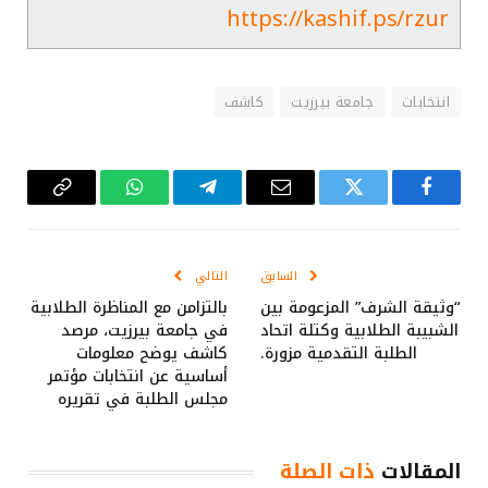
https://kashif.ps/rzur
انتخابات
جامعة بيرزيت
كاشف
فيسبوك
تويتر
البريد
تيلقرام
واتساب
Copy
الإلكتروني
Link
السابق
التالي
“وثيقة الشرف” المزعومة بين
بالتزامن مع المناظرة الطلابية
الشبيبة الطلابية وكتلة اتحاد
في جامعة بيرزيت، مرصد
الطلبة التقدمية مزورة.
كاشف يوضح معلومات
أساسية عن انتخابات مؤتمر
مجلس الطلبة في تقريره
المقالات
ذات الصلة