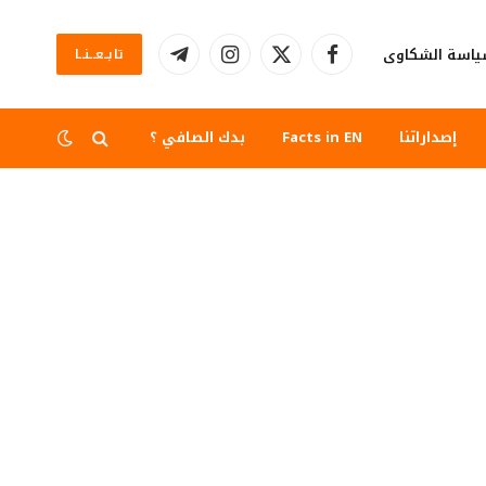
اسة الشكاوى
تابــعــنــا
فيسبوك
X
الانستغرام
تيلقرام
(Twitter)
إصداراتنا
Facts in EN
بدك الصافي ؟