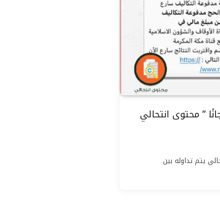
دي ١٠٠٠ رحلة حج مجانًا ” محتوى انتحالي
” محتوى انتحالي يتم تداوله بين