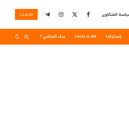
اسة الشكاوى
تابــعــنــا
فيسبوك
X
الانستغرام
تيلقرام
(Twitter)
إصداراتنا
Facts in EN
بدك الصافي ؟