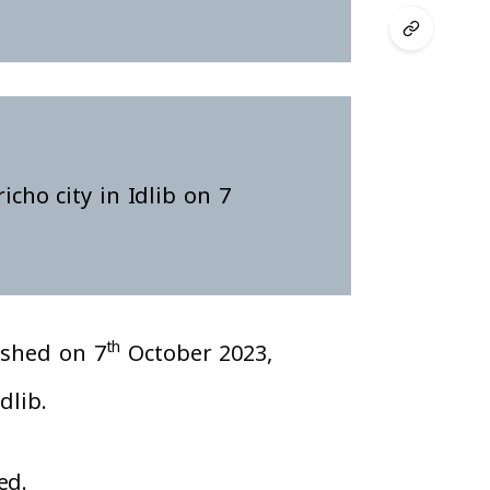
cho city in Idlib on 7
ished on 7
October 2023,
th
dlib.
ed.