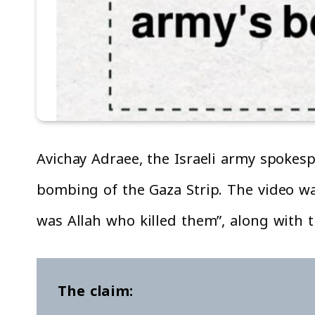
Avichay Adraee, the Israeli army spokesp
bombing of the Gaza Strip. The video wa
was Allah who killed them”, along with
The claim: