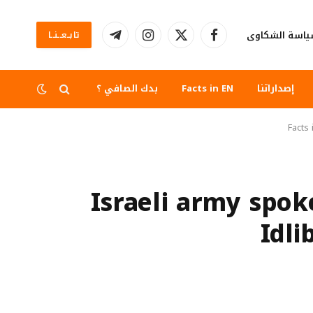
اسة الشكاوى
تابــعــنــا
فيسبوك
X
الانستغرام
تيلقرام
(Twitter)
إصداراتنا
Facts in EN
بدك الصافي ؟
Facts 
Israeli army spo
Idli