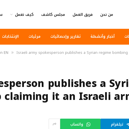
من نحن
فريق العمل
مجلس كاشف
كيف نعمل
سي
ات
أخبار وأنشطة
تقارير وإحصائيات
مرئيات
الإنتخابات
in EN
Israeli army spokesperson publishes a Syrian regime bombing in 
»
kesperson publishes a Sy
b claiming it an Israeli a
تيلقرام
واتساب