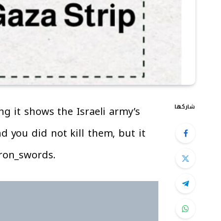
شاركها
g it shows the Israeli army’s
 you did not kill them, but it
Iron_swords.