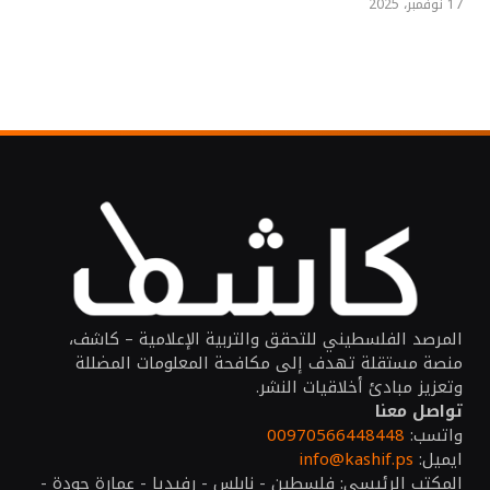
17 نوفمبر، 2025
المرصد الفلسطيني للتحقق والتربية الإعلامية – كاشف،
منصة مستقلة تهدف إلى مكافحة المعلومات المضللة
وتعزيز مبادئ أخلاقيات النشر.
تواصل معنا
واتسب:
00970566448448
ايميل:
info@kashif.ps
المكتب الرئيسي: فلسطين - نابلس - رفيديا - عمارة جودة -