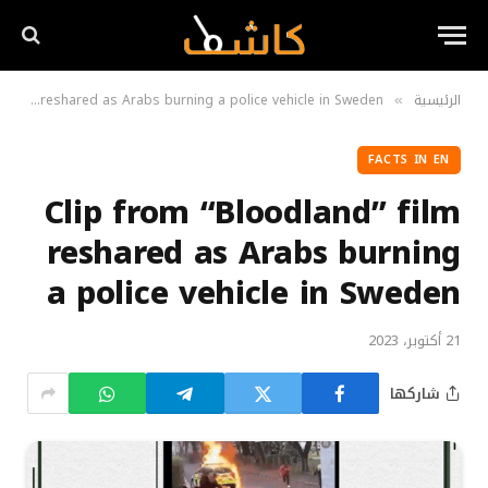
الرئيسية
Clip from “Bloodland” film reshared as Arabs burning a police vehicle in Sweden
»
FACTS IN EN
Clip from “Bloodland” film
reshared as Arabs burning
a police vehicle in Sweden
21 أكتوبر، 2023
شاركها