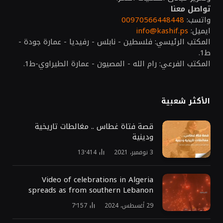
تواصل معنا
واتسب:
00970566448448
ايميل:
info@kashif.ps
المكتب الرئيسي: فلسطين - نابلس - رفيديا - عمارة جودة -
ط1.
المكتب الفرعي: رام الله - المصيون - عمارة الطيراوي-ط1.
الأكثر شعبية
قصة فتاة غطاس .. مغالطات تاريخية
ودينية
3 نوفمبر، 2021
13٬414
Video of celebrations in Algeria
spreads as from southern Lebanon
29 أغسطس، 2024
7٬157