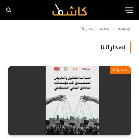
الرئيسية
تصنيف: "إصداراتنا"
»
إصداراتنا
إصداراتنا