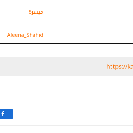
ميسرة
Aleena_Shahid
https://k
في