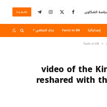
اسة الشكاوى
تابــعــنــا
فيسبوك
X
الانستغرام
تيلقرام
(Twitter)
إصداراتنا
Facts in EN
بدك الصافي ؟
Facts in EN
»
2018 video of th
reshared with th