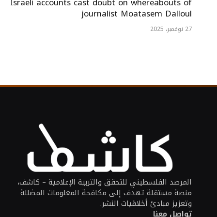
Israeli accounts cast doubt on whereabouts of
journalist Moatasem Dalloul
27 نوفمبر، 2025
المرصد الفلسطيني للتحقق والتربية الإعلامية – كاشف،
منصة مستقلة تهدف إلى مكافحة المعلومات المضللة
وتعزيز مبادئ أخلاقيات النشر.
تواصل معنا