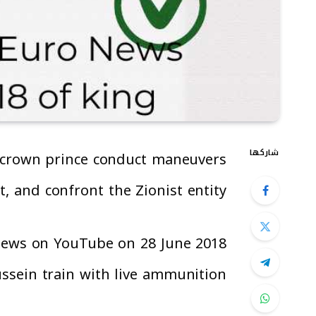
شاركها
he crown prince conduct maneuvers
 and confront the Zionist entity.”
 News on YouTube on 28 June 2018
sein train with live ammunition.”