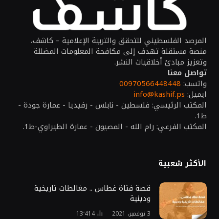
المرصد الفلسطيني للتحقق والتربية الإعلامية – كاشف،
منصة مستقلة تهدف إلى مكافحة المعلومات المضللة
وتعزيز مبادئ أخلاقيات النشر.
تواصل معنا
واتسب:
00970566448448
ايميل:
info@kashif.ps
المكتب الرئيسي: فلسطين - نابلس - رفيديا - عمارة جودة -
ط1.
المكتب الفرعي: رام الله - المصيون - عمارة الطيراوي-ط1.
الأكثر شعبية
قصة فتاة غطاس .. مغالطات تاريخية
ودينية
3 نوفمبر، 2021
13٬414