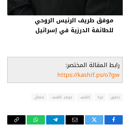
موفق طريف الرئيس الروحي
للطائفة الدرزية في إسرائيل
رابط المقالة المختصر:
https://kashif.ps/o7gw
تحقق
غزة
كاشف
مرصد كاشف
مضلل
فيسبوك
تويتر
البريد
تيلقرام
واتساب
Copy