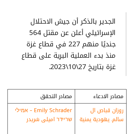
الجدير بالذكر أن جيش الاحتلال
الإسرائيلي أعلن عن مقتل 564
جنديًا منهم 227 في قطاع غزة
منذ بدء العملية البرية على قطاع
غزة بتاريخ 27\10\2023.
مصادر الادعاء
مصادر التحقق
روزان قباص ال
Emily Schrader – אמילי
سالم. يهودية يمنية
שריידר امیلی شریدر