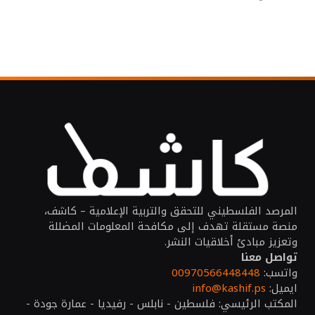
المرصد الفلسطيني للتحقق والتربية الإعلامية – كاشف،
منصة مستقلة تهدف إلى مكافحة المعلومات المضللة
وتعزيز مبادئ أخلاقيات النشر.
تواصل معنا
واتسب:
00970566448448
ايميل:
info@kashif.ps
المكتب الرئيسي: فلسطين - نابلس - رفيديا - عمارة جودة -